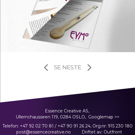
SE NESTE
Essence Creative AS,
Ullernchausseen 119, 0284 OSLO,
Googlemap >>
Telefon:
+47 92 02 70 81
/
+47 90 91 26 24
, Org.nr: 915 230 180
post@essencecreative.no
Driftet av:
Outfront